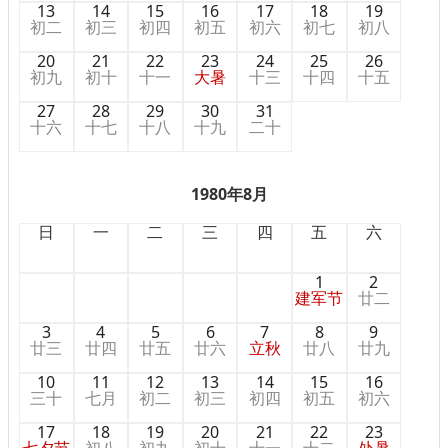
13
14
15
16
17
18
19
初二
初三
初四
初五
初六
初七
初八
20
21
22
23
24
25
26
初九
初十
十一
大暑
十三
十四
十五
27
28
29
30
31
十六
十七
十八
十九
二十
1980年8月
日
一
二
三
四
五
六
1
2
建军节
廿二
3
4
5
6
7
8
9
廿三
廿四
廿五
廿六
立秋
廿八
廿九
10
11
12
13
14
15
16
三十
七月
初二
初三
初四
初五
初六
17
18
19
20
21
22
23