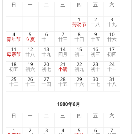
日
一
二
三
四
五
六
1
2
3
劳动节
十八
十九
4
5
6
7
8
9
10
青年节
立夏
廿二
廿三
廿四
廿五
廿六
11
12
13
14
15
16
17
母亲节
廿八
廿九
四月
初二
初三
初四
18
19
20
21
22
23
24
初五
初六
初七
小满
初九
初十
十一
25
26
27
28
29
30
31
十二
十三
十四
十五
十六
十七
十八
1980年6月
日
一
二
三
四
五
六
1
2
3
4
5
6
7