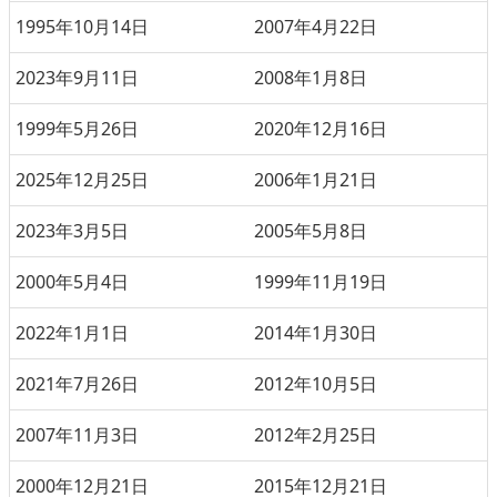
1995年10月14日
2007年4月22日
2023年9月11日
2008年1月8日
1999年5月26日
2020年12月16日
2025年12月25日
2006年1月21日
2023年3月5日
2005年5月8日
2000年5月4日
1999年11月19日
2022年1月1日
2014年1月30日
2021年7月26日
2012年10月5日
2007年11月3日
2012年2月25日
2000年12月21日
2015年12月21日