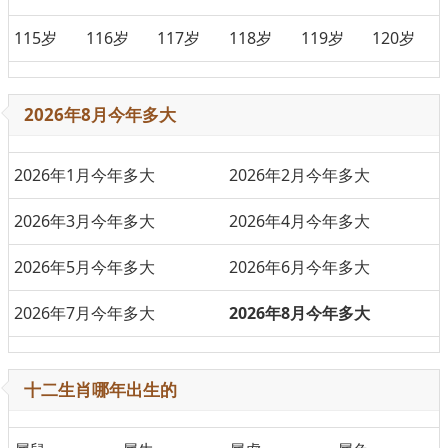
115岁
116岁
117岁
118岁
119岁
120岁
2026年8月今年多大
2026年1月今年多大
2026年2月今年多大
2026年3月今年多大
2026年4月今年多大
2026年5月今年多大
2026年6月今年多大
2026年7月今年多大
2026年8月今年多大
十二生肖哪年出生的