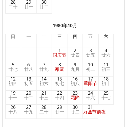
28
29
30
二十
廿一
廿二
1980年10月
日
一
二
三
四
五
六
1
2
3
4
国庆节
廿四
廿五
廿六
5
6
7
8
9
10
11
廿七
廿八
廿九
寒露
九月
初二
初三
12
13
14
15
16
17
18
初四
初五
初六
初七
初八
重阳节
初十
19
20
21
22
23
24
25
十一
十二
十三
十四
霜降
十六
十七
26
27
28
29
30
31
十八
十九
二十
廿一
廿二
万圣节前夜