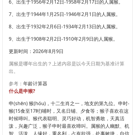
6、出生于
1956年2月12日-1958年2月17日
的人属猴。
7、出生于
1944年1月25日-1946年2月1日
的人属猴。
8、出生于
1932年2月6日-1934年2月13日
的人属猴。
9、出生于
1908年2月2日-1910年2月9日
的人属猴。
更新时间：2026年8月9日
属猴是哪年出生的？上述内容是以今天日期为基准计算
出。
参考：
年龄计算器
什么是申猴?
申(shēn) 猴(hóu)，十二生肖之一，地支的第九位。申时-
猴(15食至17时)哺时，又名日铺、夕食等；猴子喜欢在这
时候啼叫。猴代表聪明、灵巧好动，机智勇敢，天真活
泼，兴趣广泛，猴子申时最喜欢啼叫。属猴的人幽默、机
智、活泼、人缘好，重名利，占有欲强，处事敏捷，自信