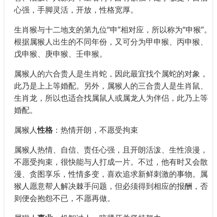
心强，手脚灵活，开放，性格宽厚。
生肖猴与十二地支的第九位“申”相对应，所以称为“申猴”。
根据属猴人出生的不同年份，又可分为甲申猴、丙申猴、
戊申猴、庚申猴、壬申猴。
属猴人的六合贵人是生肖蛇，因此最宜找个属蛇的对象，
此乃是上上等婚配。另外，属猴人的三合贵人是生肖鼠、
生肖龙，所以也适合找属鼠人或属龙人为伴侣，此乃上等
婚配。
属猴人
性格
：热情开朗，不愿受拘束
属猴人热情、自信、责任心强，且开朗活泼、生性浪漫，
不愿受拘束，很快能与人打成一片。不过，他有时又会散
漫、贪图享乐，性情多变，喜欢追求新鲜刺激的事物。属
猴人愿意帮人解决棘手问题，但必须得到相应的报酬，否
则便会抱怨不已，不愿再做。